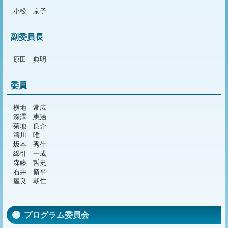
小松 京子
副委員長
原田 典明
委員
横地 常広
深澤 恵治
菊地 良介
濤川 唯
坂本 秀生
綿引 一成
森藤 哲史
石井 脩平
屋良 朝仁
プログラム委員会