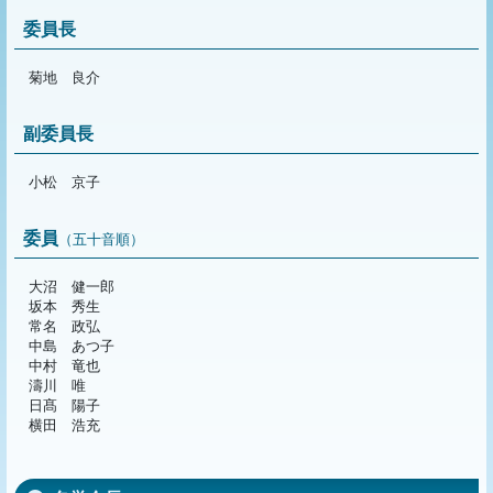
委員長
菊地 良介
副委員長
小松 京子
委員
（五十音順）
大沼 健一郎
坂本 秀生
常名 政弘
中島 あつ子
中村 竜也
濤川 唯
日髙 陽子
横田 浩充